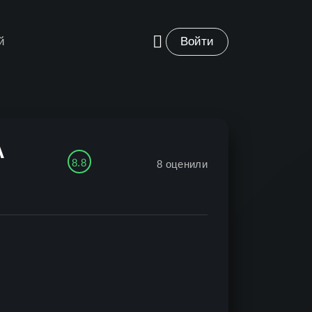
й
Войти
A
8.8
8
оценили