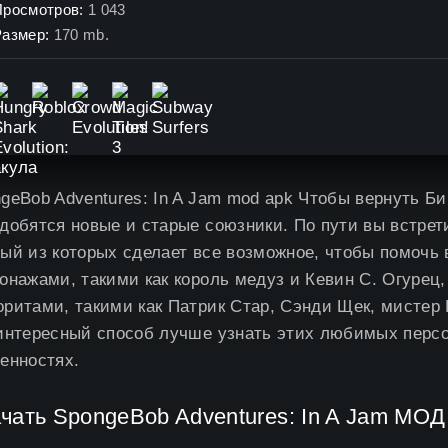
Просмотров:
1 043
Размер:
170 mb.
geBob Adventures: In A Jam mod apk Чтобы вернуть Б
добятся новые и старые союзники. По пути вы встре
ый из которых сделает все возможное, чтобы помочь
онажами, такими как король медуз и Кевин С. Огурец
ритами, такими как Патрик Стар, Сэнди Щек, мистер 
интересный способ лучше узнать этих любимых персо
енностях.
чать SpongeBob Adventures: In A Jam МО