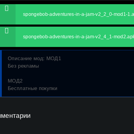
spongebob-adventures-in-a-jam-v2_2_0-mod1-1.
spongebob-adventures-in-a-jam-v2_4_1-mod2.ap
Описание мод
: МОД1
Без рекламы
МОД2
Бесплатные покупки
мментарии