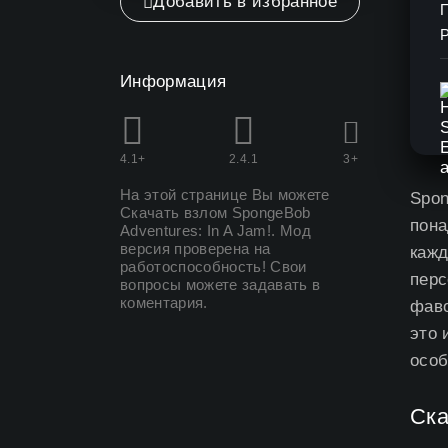
Добавить в избранное
Информация
4.1+
2.4.1
3+
На этой странице Вы можете
Spon
Скачать взлом SpongeBob
пона
Adventures: In A Jam
!. Мод
версия проверена на
кажд
работоспособность! Свои
перс
вопросы можете задавать в
коментария.
фаво
это 
особ
Ска