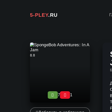
5-PLEY
.RU
Г
8.8
Д
7
1