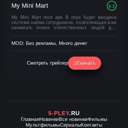
My Mini Mart
6.3
My Mini Mart mod apk В игре будет введена
система найма сотрудников, позволяющая вам
нанимать более ответственных людей для
автоматизации важных процессов и ускорения
роста mini-mart. Вы можете обновлять систему
бесконечно, и производительность будет
MOD: Без рекламы, Много денег
отображаться и резонировать с расширением
Смотреть трейлер
Скачать
5-PLEY
.RU
Главная
Новинки
Все новинки
Фильмы
Мультфильмы
Сериалы
Контакты