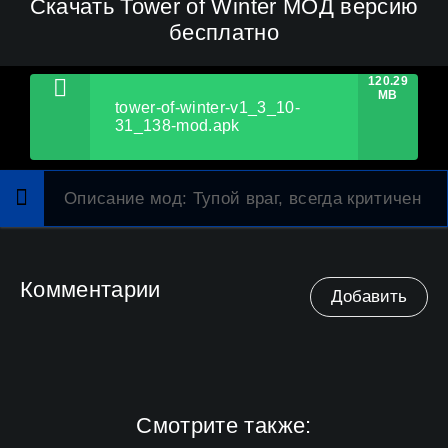
Скачать Tower of Winter МОД версию
бесплатно
120.29
MB
tower-of-winter-v1_3_10-
31_138-mod.apk
Описание мод
: Тупой враг, всегда критичен
Комментарии
Добавить
Смотрите также: