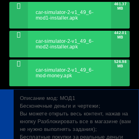
461.37
MB
car-simulator-2-v1_49_6-
mod1-installer.apk
442.01
MB
car-simulator-2-v1_49_6-
mod2-installer.apk
526.98
MB
car-simulator-2-v1_49_6-
mod-money.apk
Описание мод
: МОД1
Бесконечные деньги и чертежи;
Вы можете открыть весь контент, нажав на
кнопку Разблокировать все в магазине (вам
не нужно выполнять задания);
Бесплатные покупки за реальные деньги