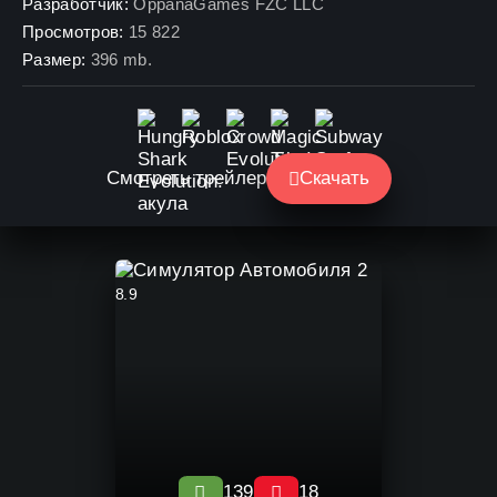
Разработчик:
OppanaGames FZC LLC
Просмотров:
15 822
Размер:
396 mb.
Смотреть трейлер
Скачать
8.9
139
18