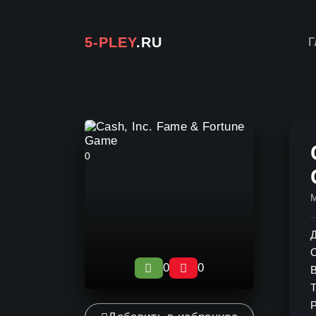
5-PLEY
.RU
Г
0
Д
0
0