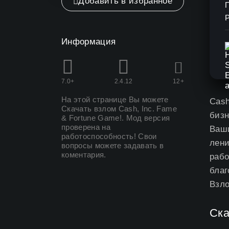
Добавить в избранное
Информация
7.0+
2.4.12
12+
На этой странице Вы можете
Cash
Скачать взлом Cash, Inc. Fame
бизн
& Fortune Game
!. Мод версия
проверена на
Ваши
работоспособность! Свои
лени
вопросы можете задавать в
коментария.
рабо
благ
Взло
Ска