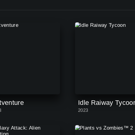
tventure
Idle Raiway Tycoo
3
2023