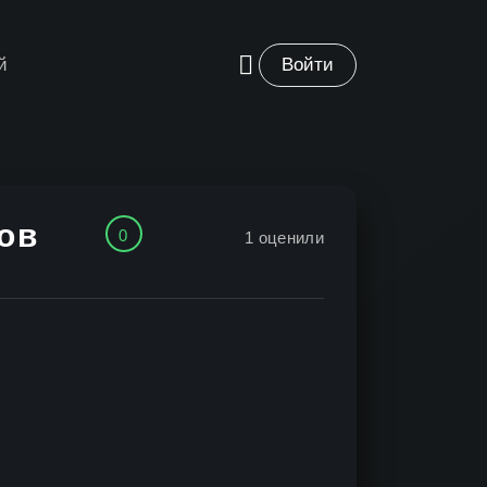
й
Войти
нов
0
1
оценили