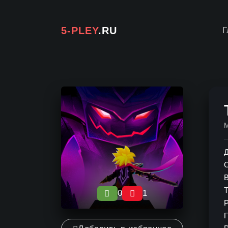
5-PLEY
.RU
Г
Д
0
1
0