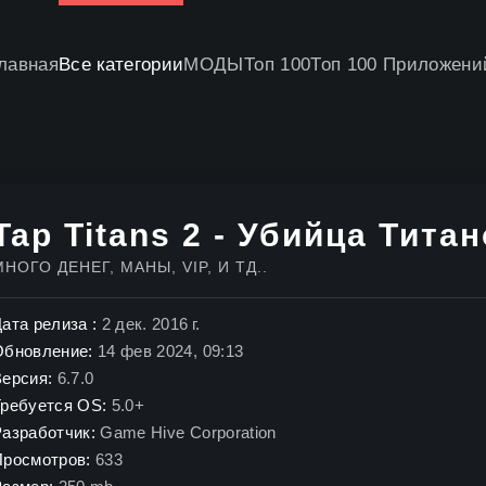
лавная
Все категории
МОДЫ
Топ 100
Топ 100 Приложени
Tap Titans 2 - Убийца Тита
МНОГО ДЕНЕГ, МАНЫ, VIP, И ТД..
ата релиза :
2 дек. 2016 г.
Обновление:
14 фев 2024, 09:13
Версия:
6.7.0
Требуется OS:
5.0+
Разработчик:
Game Hive Corporation
Просмотров:
633