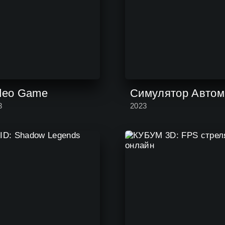
deo Game
3
2023