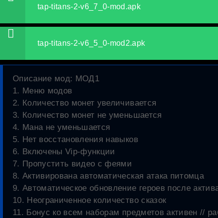
tap-titans-2-v6_7_0-mod.apk
tap-titans-2-v6_5_0-mod2.apk
Описание мод
: МОД1
1. Меню модов
2. Количество монет увеличивается
3. Количество монет не уменьшается
4. Мана не уменьшается
5. Нет восстановления навыков
6. Включены Vip-функции
7. Пропустить видео с феями
8. Активирована автоматическая атака питомца
9. Автоматическое обновление героев после актив
10. Неограниченное количество сказок
11. Бонус ко всем наборам предметов активен // р