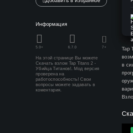
Добавить в избранное
Информация
5.0+
6.7.0
7+
Tap 
возм
На этой странице Вы можете
Скачать взлом Tap Titans 2 -
в си
Убийца Титанов
!. Мод версия
прог
проверена на
работоспособность! Свои
оруж
вопросы можете задавать в
вари
коментария.
Взло
Ска