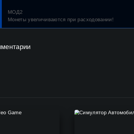
МОД2
Монеты увеличиваются при расходовании!
мментарии