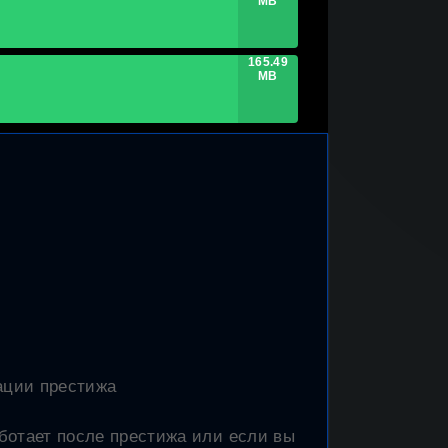
MB
165.49
MB
ации престижа
аботает после престижа или если вы