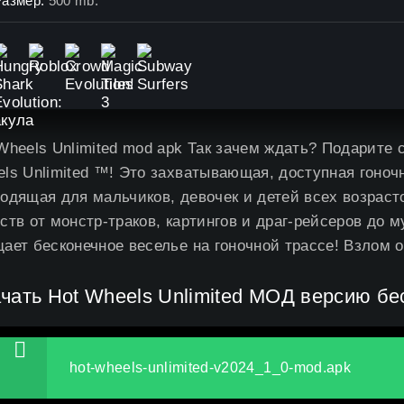
Размер:
500 mb.
Wheels Unlimited mod apk Так зачем ждать? Подарите
ls Unlimited ™! Это захватывающая, доступная гоноч
одящая для мальчиков, девочек и детей всех возраст
ств от монстр-траков, картингов и драг-рейсеров до му
ает бесконечное веселье на гоночной трассе! Взлом 
чать Hot Wheels Unlimited МОД версию бе
hot-wheels-unlimited-v2024_1_0-mod.apk