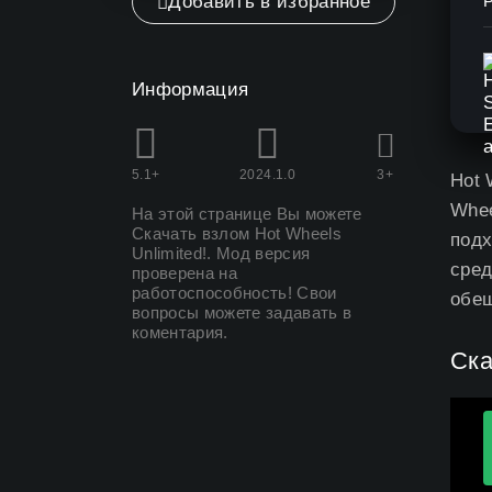
Добавить в избранное
Информация
5.1+
2024.1.0
3+
Hot 
Whee
На этой странице Вы можете
Скачать взлом Hot Wheels
подх
Unlimited
!. Мод версия
сред
проверена на
работоспособность! Свои
обещ
вопросы можете задавать в
коментария.
Ска