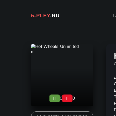
5-PLEY
.RU
Г
0
Д
0
0