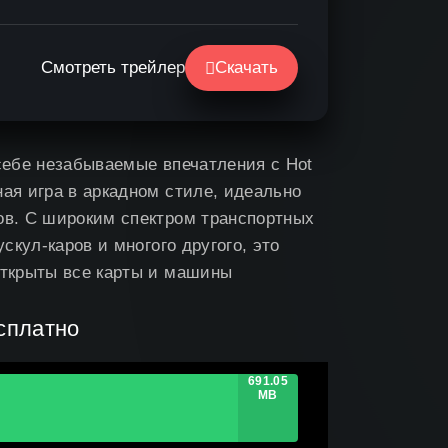
Смотреть трейлер
Скачать
 себе незабываемые впечатления с Hot
ная игра в аркадном стиле, идеально
ов. С широким спектром транспортных
скул-каров и многого другого, это
открыты все карты и машины
сплатно
Не работает?
691.05
MB